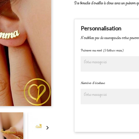
Des boucles d'oreilles à clous avec un prénom q
Personnalisation
N'oubliez pas de sauvegarder votre personn
Prénom ou mot (9 lettres max.)
Numéro d'écriture
