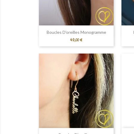
Aperçu rapide

Boucles D'oreilles Monogramme
Prix
49,00 €