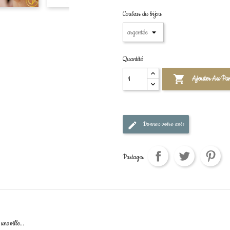
Couleur du bijou
Quantité

Ajouter Au Pan
Donnez votre avis
Partager
une ville...