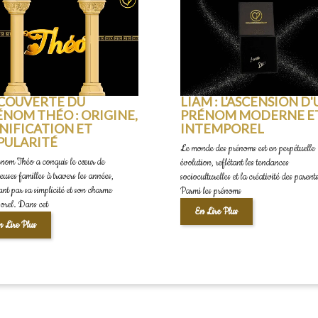
COUVERTE DU
LIAM : L'ASCENSION D
ÉNOM THÉO : ORIGINE,
PRÉNOM MODERNE E
NIFICATION ET
INTEMPOREL
PULARITÉ
Le monde des prénoms est en perpétuelle
énom Théo a conquis le cœur de
évolution, reflétant les tendances
uses familles à travers les années,
socioculturelles et la créativité des parent
ant par sa simplicité et son charme
Parmi les prénoms
orel. Dans cet
En Lire Plus
n Lire Plus