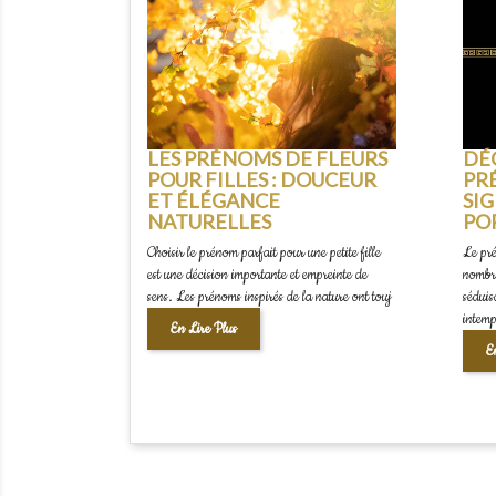
LES PRÉNOMS DE FLEURS
DÉ
POUR FILLES : DOUCEUR
PR
ET ÉLÉGANCE
SIG
NATURELLES
PO
Choisir le prénom parfait pour une petite fille
Le pr
est une décision importante et empreinte de
nombre
sens. Les prénoms inspirés de la nature ont touj
séduis
intemp
En Lire Plus
E