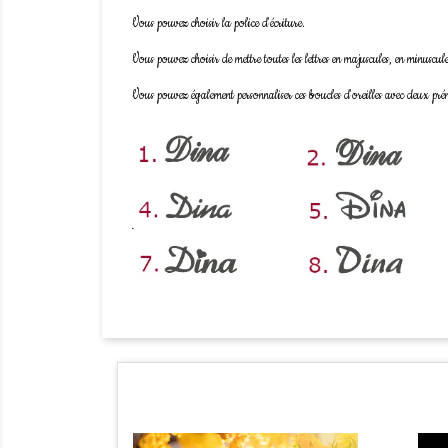
Vous pouvez choisir la police d'écriture.
Vous pouvez choisir de mettre toutes les lettres en majuscules, en minuscule
Vous pouvez également personnaliser ces boucles d'oreilles avec deux prén