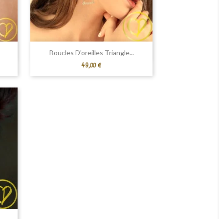
Aperçu rapide

Boucles D'oreilles Triangle...
Prix
49,00 €