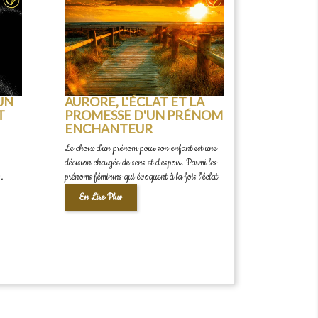
'UN
AURORE, L'ÉCLAT ET LA
T
PROMESSE D'UN PRÉNOM
ENCHANTEUR
Le choix d'un prénom pour son enfant est une
décision chargée de sens et d'espoir. Parmi les
s.
prénoms féminins qui évoquent à la fois l'éclat
En Lire Plus