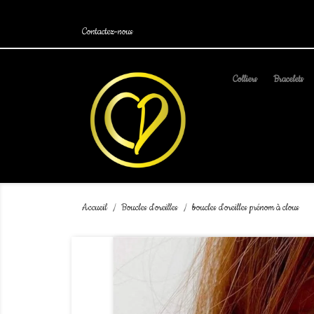
.
Contactez-nous
Colliers
Bracelets
Accueil
Boucles d'oreilles
boucles d'oreilles prénom à clous