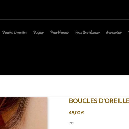
Boucles D'oreilles
Bagues
Pour Homme
Pour Une Maman
Accessoires
BOUCLES D'OREILL
49,00 €
TTC