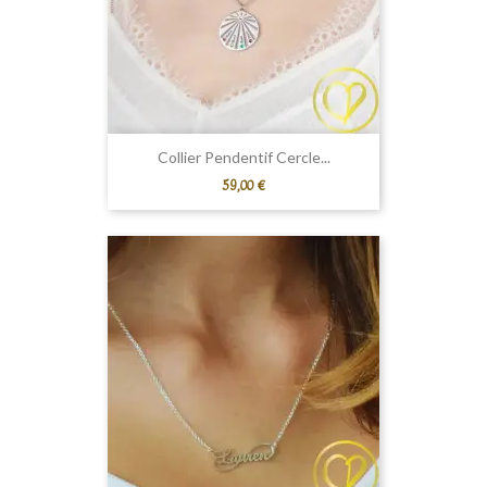
Collier Pendentif Cercle...
Prix
59,00 €