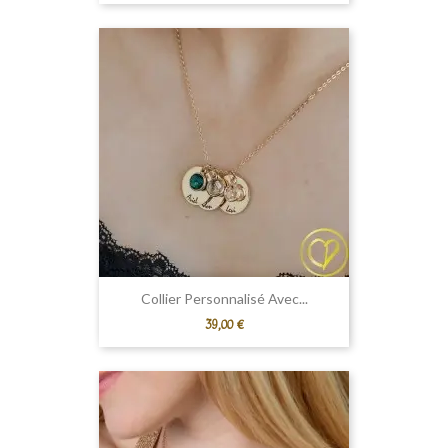
Collier Personnalisé Avec...
Prix
39,00 €