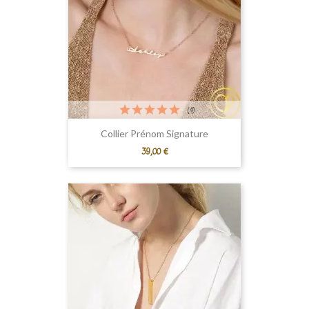
(1)
Collier Prénom Signature
Prix
39,00 €