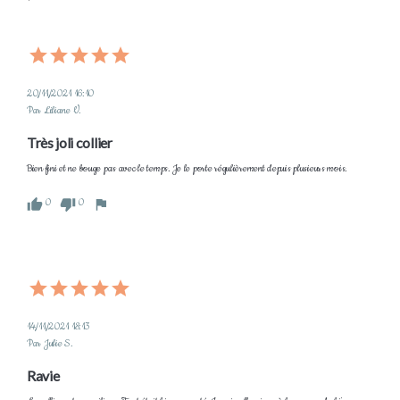
20/11/2021 16:10
Par Liliane V.
Très joli collier
Bien fini et ne bouge pas avec le temps. Je le porte régulièrement depuis plusieurs mois.
0
0
14/11/2021 18:13
Par Julie S.
Ravie