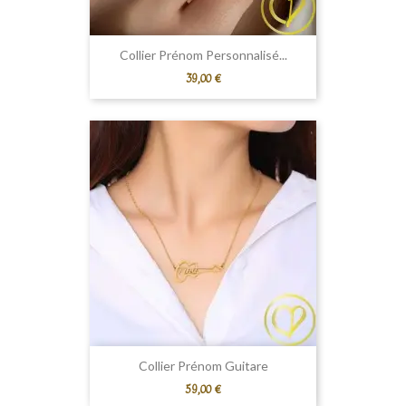
Collier Prénom Personnalisé...
Prix
39,00 €
Collier Prénom Guitare
Prix
59,00 €