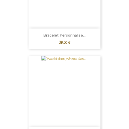
Bracelet Personnalisé...
Prix
39,00 €