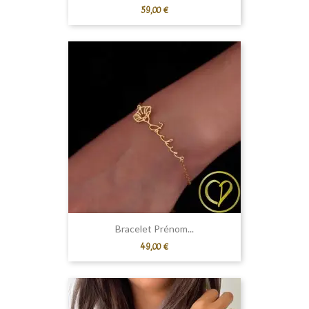
Prix
59,00 €
Bracelet Prénom...
Prix
49,00 €