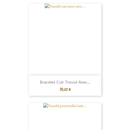
Bracelet Cuir Tressé Avec...
Prix
39,00 €