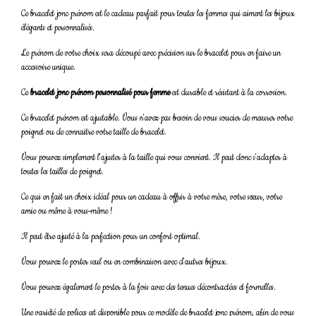
Ce bracelet jonc prénom est le cadeau parfait pour toutes les femmes qui aiment les bijoux
élégants et personnalisés.
Le prénom de votre choix sera découpé avec précision sur le bracelet pour en faire un
accessoire unique.
Ce
bracelet jonc prénom personnalisé pour femme
est durable et résistant à la corrosion.
Ce bracelet prénom est ajustable. Vous n'avez pas besoin de vous soucier de mesurer votre
poignet ou de connaitre votre taille de bracelet.
Vous pouvez simplement l'ajuster à la taille qui vous convient. Il peut donc s'adapter à
toutes les tailles de poignet.
Ce qui en fait un choix idéal pour un cadeau à offrir à votre mère, votre sœur, votre
amie ou même à vous-même !
Il peut être ajusté à la perfection pour un confort optimal.
Vous pouvez le porter seul ou en combinaison avec d'autres bijoux.
Vous pouvez également le porter à la fois avec des tenues décontractées et formelles.
Une variété de polices est disponible pour ce modèle de bracelet jonc prénom, afin de vous