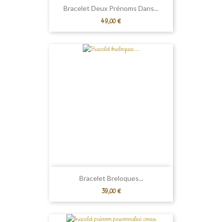
Bracelet Deux Prénoms Dans...
Prix
49,00 €
Bracelet Breloques...
Prix
39,00 €