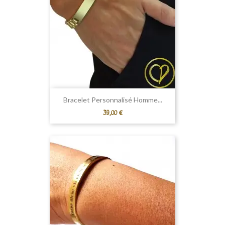
Bracelet Personnalisé Homme...
Prix
39,00 €