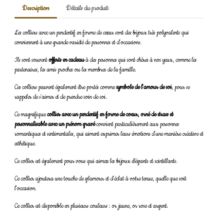
Description
Détails du produit
Les colliers avec un pendentif en forme de cœur sont des bijoux très polyvalents qui
conviennent à une grande variété de personnes et d'occasions.
Ils sont souvent
offerts en cadeau
à des personnes qui sont chères à nos yeux, comme les
partenaires, les amis proches ou les membres de la famille.
Ces colliers peuvent également être portés comme
symbole de l'amour de soi
, pour se
rappeler de s'aimer et de prendre soin de soi.
Ce magnifique
collier avec un pendentif en forme de coeur, orné de strass et
personnalisable avec un prénom gravé
convient particulièrement aux personnes
romantiques et sentimentales, qui aiment exprimer leurs émotions d'une manière créative et
esthétique.
Ce collier est également pour vous qui aimez les bijoux élégants et scintillants.
Ce collier ajoutera une touche de glamour et d'éclat à votre tenue, quelle que soit
l'occasion.
Ce collier est disponible en plusieurs couleurs : or jaune, or rose et argent.