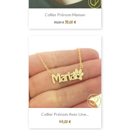
Collier Prénom Maman
Prix
Prix
39,00 €
59,00 €
de
base
Collier Prénom Avec Une...
Prix
49,00 €