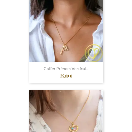
Collier Prénom Vertical...
Prix
59,00 €