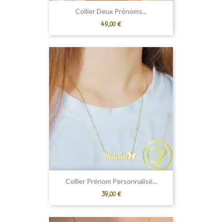
Collier Deux Prénoms...
Prix
49,00 €
Collier Prénom Personnalisé...
Prix
39,00 €