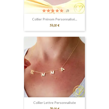
(3)
Collier Prénom Personnalisé...
Prix
59,00 €
Collier Lettre Personnalisée
Prix