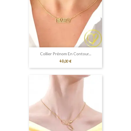
Collier Prénom En Contour...
Prix
49,00 €