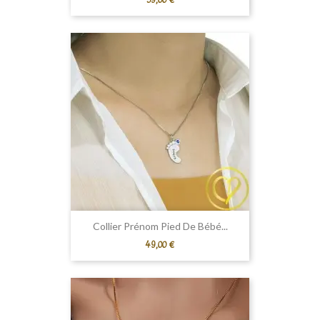
39,00 €
Collier Prénom Pied De Bébé...
Prix
49,00 €