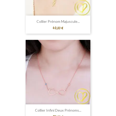
Collier Prénom Majuscule...
Prix
49,00 €
Collier Infini Deux Prénoms...