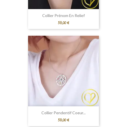
Collier Prénom En Relief
Prix
59,00 €
Collier Pendentif Coeur...
Prix
59,00 €