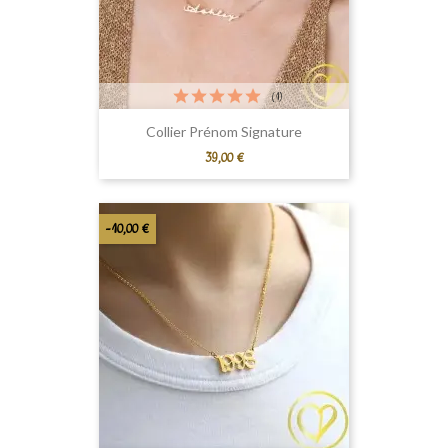
(1)
Collier Prénom Signature
Prix
39,00 €
-10,00 €