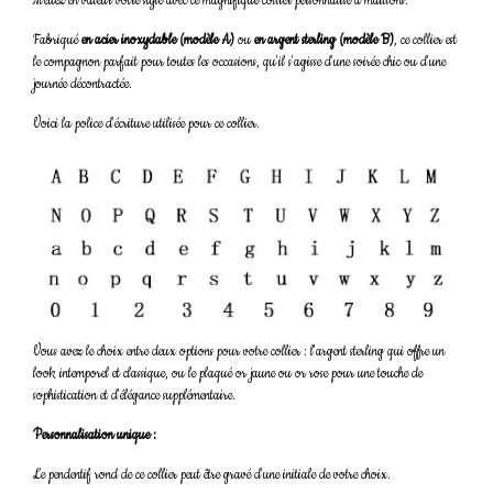
Mettez en valeur votre style avec ce magnifique collier personnalisé à maillons.
Fabriqué
en acier inoxydable (modèle A)
ou
en argent sterling (modèle B)
, ce collier est
le compagnon parfait pour toutes les occasions, qu'il s'agisse d'une soirée chic ou d'une
journée décontractée.
Voici la police d'écriture utilisée pour ce collier.
Vous avez le choix entre deux options pour votre collier : l'argent sterling qui offre un
look intemporel et classique, ou le plaqué or jaune ou or rose pour une touche de
sophistication et d'élégance supplémentaire.
Personnalisation unique :
Le pendentif rond de ce collier peut être gravé d'une initiale de votre choix.