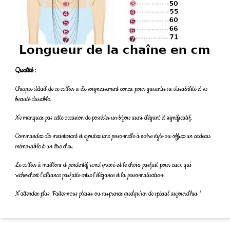
Qualité :
Chaque détail de ce collier a été soigneusement conçu pour garantir sa durabilité et sa
beauté durable.
Ne manquez pas cette occasion de posséder un bijou aussi élégant et significatif.
Commandez dès maintenant et ajoutez une personnelle à votre style ou offrez un cadeau
mémorable à un être cher.
Le collier à maillons et pendentif rond gravé est le choix parfait pour ceux qui
recherchent l'alliance parfaite entre l'élégance et la personnalisation.
N'attendez plus. Faites-vous plaisir ou surprenez quelqu'un de spécial aujourd'hui !