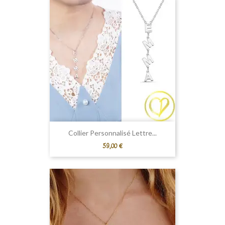
Collier Personnalisé Lettre...
Prix
59,00 €