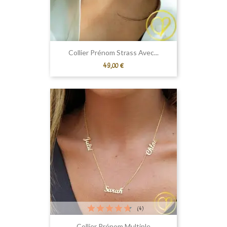
Collier Prénom Strass Avec...
Prix
49,00 €
(4)
Collier Prénom Multiple