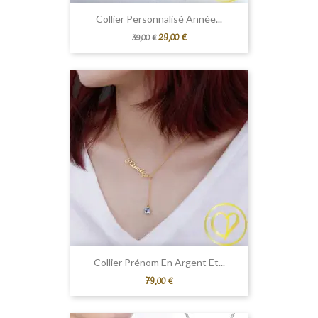
Collier Personnalisé Année...
Prix
Prix
29,00 €
39,00 €
de
base
Collier Prénom En Argent Et...
Prix
79,00 €