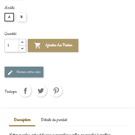
Modèle
A
B
Quantité

Ajouter Au Panier
Donnez votre avis
Partager
Description
Détails du produit