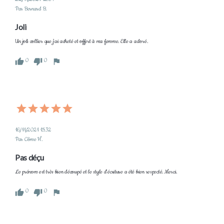
Par Bernard B.
Joli 
Un joli collier que j'ai acheté et offert à ma femme. Elle a adoré.
0
0
16/11/2021 15:32
Par Côme H.
Pas déçu
Le prénom est très bien découpé et le style d'écriture a été bien respecté. Merci.
0
0