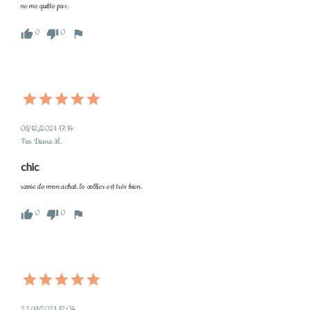
ne me quitte pas.
0
0
08/12/2021 17:14
Par Diana M.
chic
ravie de mon achat. le collier est très bien.
0
0
22/11/2021 12:04