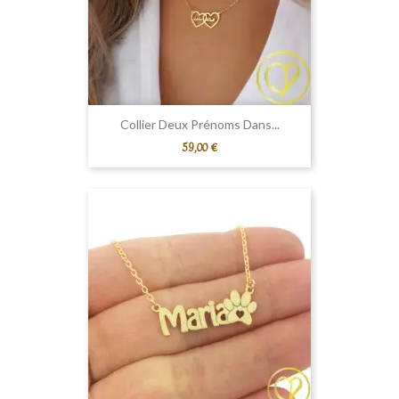
Collier Deux Prénoms Dans...
Prix
59,00 €