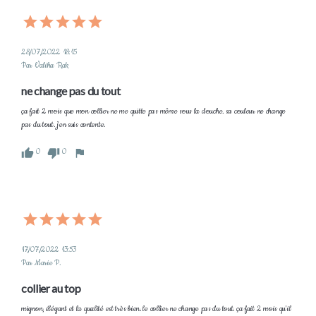
28/07/2022 18:15
Par Valiha Rak
ne change pas du tout
ça fait 2 mois que mon collier ne me quitte pas même sous la douche. sa couleur ne change 
pas du tout. j'en suis contente.
0
0
17/07/2022 13:53
Par Marie P.
collier au top 
mignon, élégant et la qualité est très bien. le collier ne change pas du tout. ça fait 2 mois qu'il 