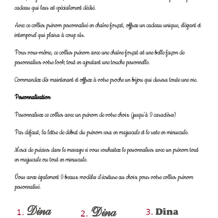
cadeau qui leur est spécialement dédié.
Avec ce collier prénom personnalisé en chaîne forçat, offrez un cadeau unique, élégant et
intemporel qui plaira à coup sûr.
Pour vous-même, ce collier prénom avec une chaîne forçat est une belle façon de
personnaliser votre look tout en ajoutant une touche personnelle.
Commandez dès maintenant et offrez à votre proche un bijou qui durera toute une vie.
Personnalisation
Personnalisez ce collier avec un prénom de votre choix (jusqu'à 9 caractères)
Par défaut, la lettre de début du prénom sera en majuscule et le reste en minuscule.
Merci de préciser dans le message si vous souhaitez le personnaliser avec un prénom tout
en majuscule ou tout en minuscule.
Vous avez également 9 beaux modèles d'écriture au choix pour votre collier prénom
personnalisé.