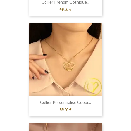
Collier Prénom Gothique...
Prix
49,00 €
Collier Personnalisé Coeur...
Prix
59,00 €