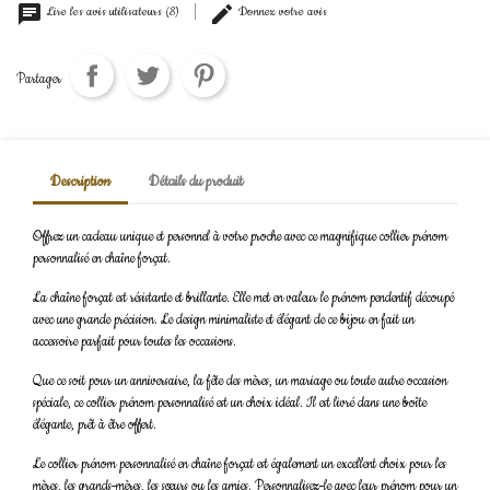
Lire les avis utilisateurs (8)
Donnez votre avis
Partager
Description
Détails du produit
Offrez un cadeau unique et personnel à votre proche avec ce magnifique collier prénom
personnalisé en chaîne forçat.
La chaîne forçat est résistante et brillante. Elle met en valeur le prénom pendentif découpé
avec une grande précision. Le design minimaliste et élégant de ce bijou en fait un
accessoire parfait pour toutes les occasions.
Que ce soit pour un anniversaire, la fête des mères, un mariage ou toute autre occasion
spéciale, ce collier prénom personnalisé est un choix idéal. Il est livré dans une boîte
élégante, prêt à être offert.
Le collier prénom personnalisé en chaîne forçat est également un excellent choix pour les
mères, les grands-mères, les sœurs ou les amies. Personnalisez-le avec leur prénom pour un