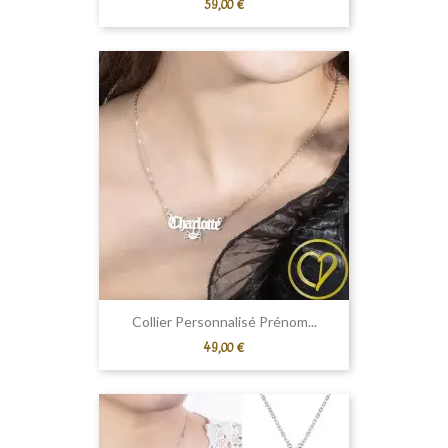
Prix
59,00 €
Collier Personnalisé Prénom...
Prix
49,00 €