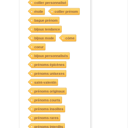
collier personnalisé
étoile
collier prénom
bague prénom
bijoux tendance
bijoux mode
côme
coeur
bijoux personnalisés
prénoms épicènes
prénoms unisexes
saint-valentin
prénoms originaux
prénoms courts
prénoms insolites
prénoms rares
prénoms interdits