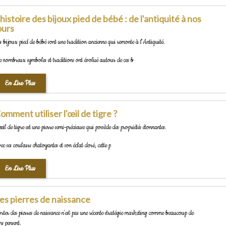
'histoire des bijoux pied de bébé : de l'antiquité à nos
ours
s bijoux pied de bébé sont une tradition ancienne qui remonte à l'Antiquité.
 nombreux symboles et traditions ont évolué autour de ces b
En Lire Plus
omment utiliser l'œil de tigre ?
œil de tigre est une pierre semi-précieuse qui possède des propriétés étonnantes.
ec ses couleurs chatoyantes et son éclat doré, cette p
En Lire Plus
es pierres de naissance
rter des pierres de naissance n'est pas une récente stratégie marketing comme beaucoup de
ns pensent.