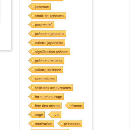
jumeaux
choix de prénoms
parentalité
prénoms japonais
culture japonaise
signification prénom
prénoms italiens
culture italienne
romantisme
relations amoureuses
force et courage
fête des mères
france
ange
vie
motivation
princesse