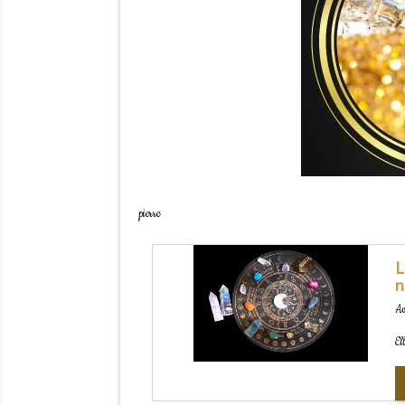
pierre
L
n
Av
El