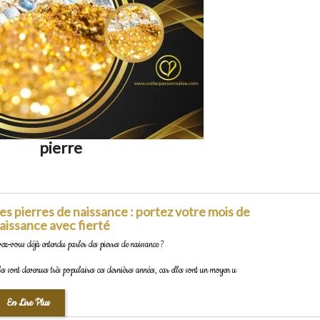
pierre
es pierres de naissance : portez votre mois de
aissance avec fierté
ez-vous déjà entendu parler des pierres de naissance ?
les sont devenues très populaires ces dernières années, car elles sont un moyen u
En Lire Plus