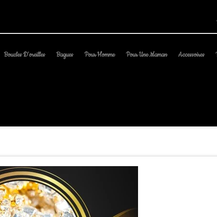
Boucles D'oreilles
Bagues
Pour Homme
Pour Une Maman
Accessoires