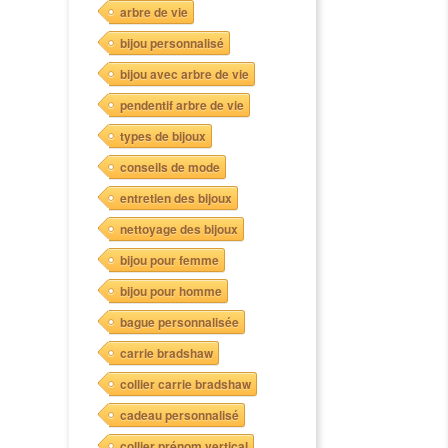
arbre de vie
bijou personnalisé
bijou avec arbre de vie
pendentif arbre de vie
types de bijoux
conseils de mode
entretien des bijoux
nettoyage des bijoux
bijou pour femme
bijou pour homme
bague personnalisée
carrie bradshaw
collier carrie bradshaw
cadeau personnalisé
collier prénom vertical