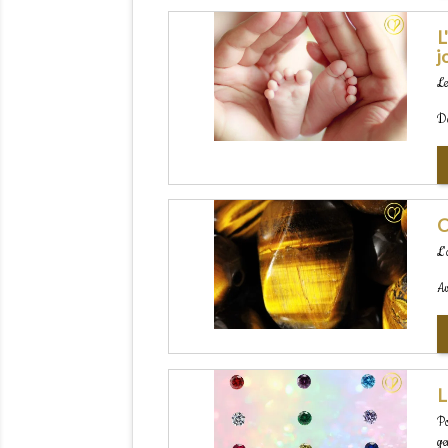
L
j
Le
De
C
L'
Av
L
Po
ge