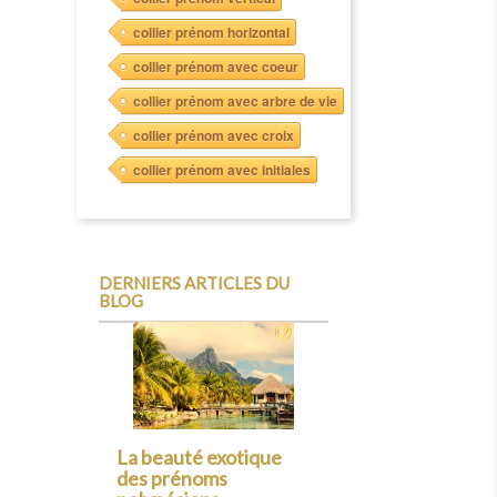
collier prénom horizontal
collier prénom avec coeur
collier prénom avec arbre de vie
collier prénom avec croix
collier prénom avec initiales
DERNIERS ARTICLES DU
BLOG
Précédent
Les prénoms
normands : un voyage