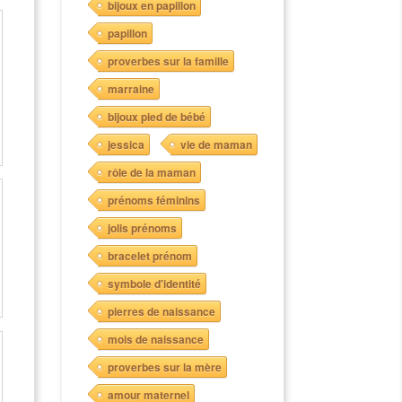
bijoux en papillon
papillon
proverbes sur la famille
marraine
bijoux pied de bébé
jessica
vie de maman
rôle de la maman
prénoms féminins
jolis prénoms
bracelet prénom
symbole d'identité
pierres de naissance
mois de naissance
proverbes sur la mère
amour maternel