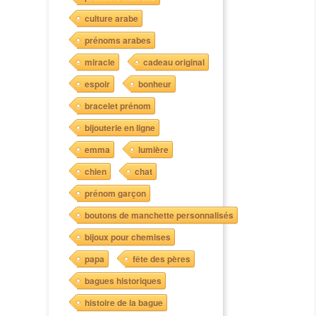
culture arabe
prénoms arabes
miracle
cadeau original
espoir
bonheur
bracelet prénom
bijouterie en ligne
emma
lumière
chien
chat
prénom garçon
boutons de manchette personnalisés
bijoux pour chemises
papa
fête des pères
bagues historiques
histoire de la bague