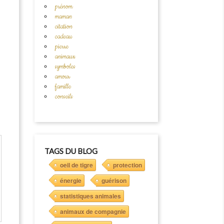
prénom
maman
citation
cadeau
pierre
animaux
symboles
amour
famille
conseils
TAGS DU BLOG
oeil de tigre
protection
énergie
guérison
statistiques animales
animaux de compagnie