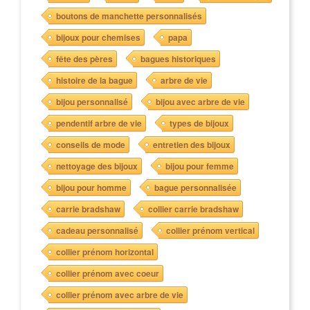
boutons de manchette personnalisés
bijoux pour chemises
papa
fête des pères
bagues historiques
histoire de la bague
arbre de vie
bijou personnalisé
bijou avec arbre de vie
pendentif arbre de vie
types de bijoux
conseils de mode
entretien des bijoux
nettoyage des bijoux
bijou pour femme
bijou pour homme
bague personnalisée
carrie bradshaw
collier carrie bradshaw
cadeau personnalisé
collier prénom vertical
collier prénom horizontal
collier prénom avec coeur
collier prénom avec arbre de vie