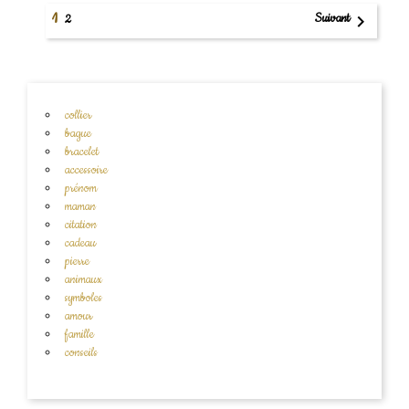
1
Suivant

2
collier
bague
bracelet
accessoire
prénom
maman
citation
cadeau
pierre
animaux
symboles
amour
famille
conseils