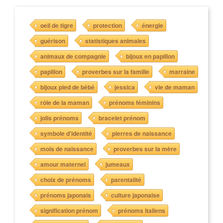
oeil de tigre
protection
énergie
guérison
statistiques animales
animaux de compagnie
bijoux en papillon
papillon
proverbes sur la famille
marraine
bijoux pied de bébé
jessica
vie de maman
rôle de la maman
prénoms féminins
jolis prénoms
bracelet prénom
symbole d'identité
pierres de naissance
mois de naissance
proverbes sur la mère
amour maternel
jumeaux
choix de prénoms
parentalité
prénoms japonais
culture japonaise
signification prénom
prénoms italiens