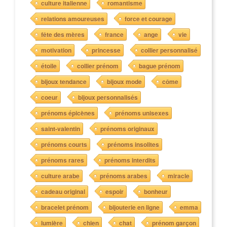
culture italienne
romantisme
relations amoureuses
force et courage
fête des mères
france
ange
vie
motivation
princesse
collier personnalisé
étoile
collier prénom
bague prénom
bijoux tendance
bijoux mode
côme
coeur
bijoux personnalisés
prénoms épicènes
prénoms unisexes
saint-valentin
prénoms originaux
prénoms courts
prénoms insolites
prénoms rares
prénoms interdits
culture arabe
prénoms arabes
miracle
cadeau original
espoir
bonheur
bracelet prénom
bijouterie en ligne
emma
lumière
chien
chat
prénom garçon