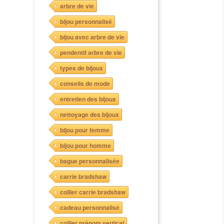
arbre de vie
bijou personnalisé
bijou avec arbre de vie
pendentif arbre de vie
types de bijoux
conseils de mode
entretien des bijoux
nettoyage des bijoux
bijou pour femme
bijou pour homme
bague personnalisée
carrie bradshaw
collier carrie bradshaw
cadeau personnalisé
collier prénom vertical