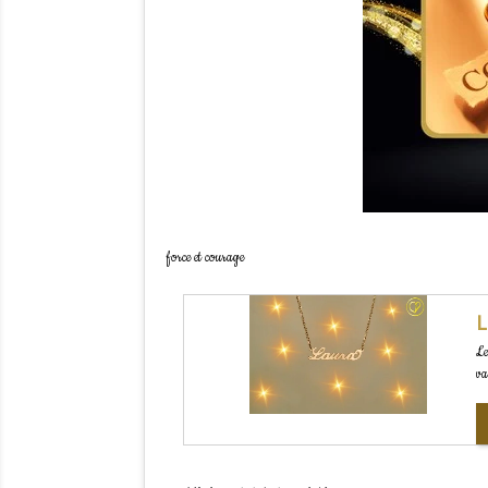
force et courage
L
Le
va