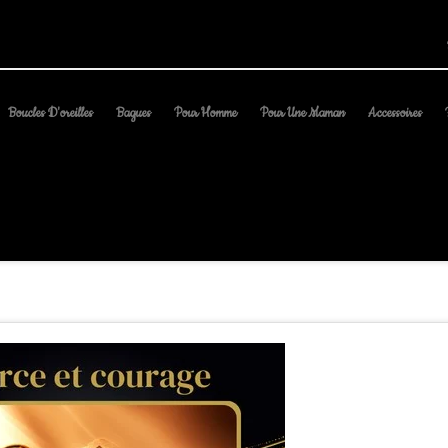
Boucles D'oreilles
Bagues
Pour Homme
Pour Une Maman
Accessoires