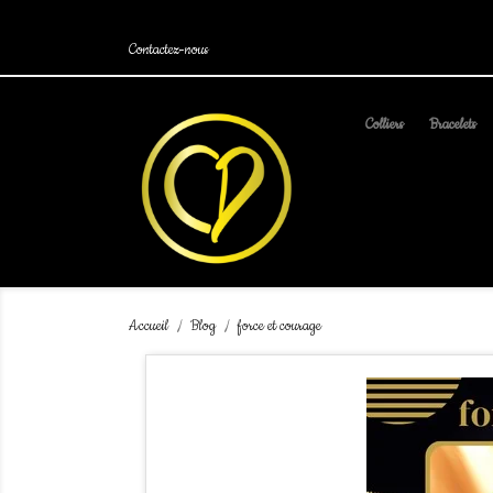
.
Contactez-nous
Colliers
Bracelets
Accueil
Blog
force et courage