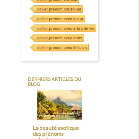
collier prénom horizontal
collier prénom avec coeur
collier prénom avec arbre de vie
collier prénom avec croix
collier prénom avec initiales
DERNIERS ARTICLES DU
BLOG
Précédent
Les prénoms
normands : un voyage