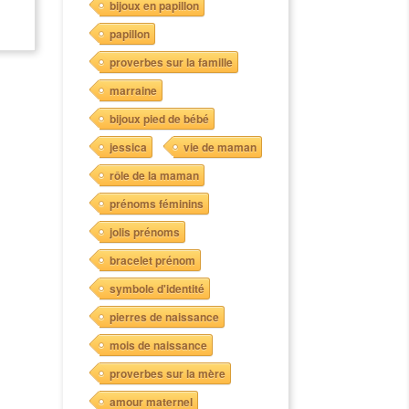
bijoux en papillon
papillon
proverbes sur la famille
marraine
bijoux pied de bébé
jessica
vie de maman
rôle de la maman
prénoms féminins
jolis prénoms
bracelet prénom
symbole d'identité
pierres de naissance
mois de naissance
proverbes sur la mère
amour maternel