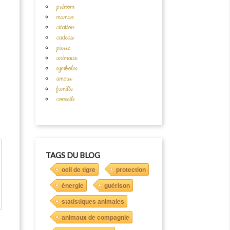
prénom
maman
citation
cadeau
pierre
animaux
symboles
amour
famille
conseils
TAGS DU BLOG
oeil de tigre
protection
énergie
guérison
statistiques animales
animaux de compagnie