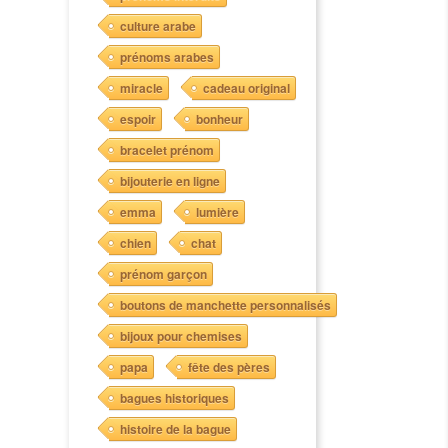
culture arabe
prénoms arabes
miracle
cadeau original
espoir
bonheur
bracelet prénom
bijouterie en ligne
emma
lumière
chien
chat
prénom garçon
boutons de manchette personnalisés
bijoux pour chemises
papa
fête des pères
bagues historiques
histoire de la bague