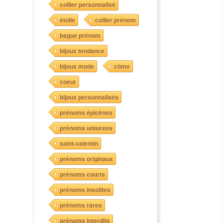
collier personnalisé
étoile
collier prénom
bague prénom
bijoux tendance
bijoux mode
côme
coeur
bijoux personnalisés
prénoms épicènes
prénoms unisexes
saint-valentin
prénoms originaux
prénoms courts
prénoms insolites
prénoms rares
prénoms interdits