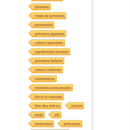
jumeaux
choix de prénoms
parentalité
prénoms japonais
culture japonaise
signification prénom
prénoms italiens
culture italienne
romantisme
relations amoureuses
force et courage
fête des mères
france
ange
vie
motivation
princesse