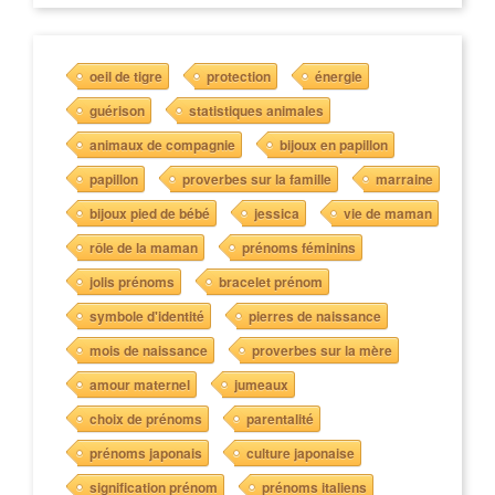
oeil de tigre
protection
énergie
guérison
statistiques animales
animaux de compagnie
bijoux en papillon
papillon
proverbes sur la famille
marraine
bijoux pied de bébé
jessica
vie de maman
rôle de la maman
prénoms féminins
jolis prénoms
bracelet prénom
symbole d'identité
pierres de naissance
mois de naissance
proverbes sur la mère
amour maternel
jumeaux
choix de prénoms
parentalité
prénoms japonais
culture japonaise
signification prénom
prénoms italiens