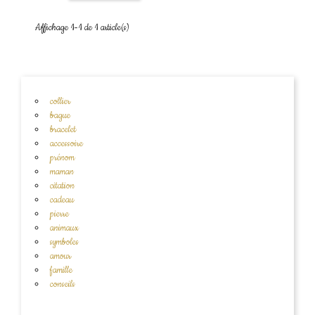
Affichage 1-1 de 1 article(s)
collier
bague
bracelet
accessoire
prénom
maman
citation
cadeau
pierre
animaux
symboles
amour
famille
conseils