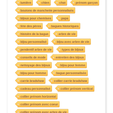
lumière
chien
chat
prénom garçon
boutons de manchette personnalisés
bijoux pour chemises
papa
fête des pères
bagues historiques
histoire de la bague
arbre de vie
bijou personnalisé
bijou avec arbre de vie
pendentif arbre de vie
types de bijoux
conseils de mode
entretien des bijoux
nettoyage des bijoux
bijou pour femme
bijou pour homme
bague personnalisée
carrie bradshaw
collier carrie bradshaw
cadeau personnalisé
collier prénom vertical
collier prénom horizontal
collier prénom avec coeur
collier prénom avec arbre de vie