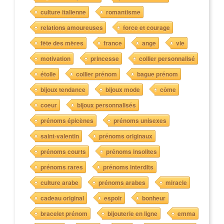
culture italienne
romantisme
relations amoureuses
force et courage
fête des mères
france
ange
vie
motivation
princesse
collier personnalisé
étoile
collier prénom
bague prénom
bijoux tendance
bijoux mode
côme
coeur
bijoux personnalisés
prénoms épicènes
prénoms unisexes
saint-valentin
prénoms originaux
prénoms courts
prénoms insolites
prénoms rares
prénoms interdits
culture arabe
prénoms arabes
miracle
cadeau original
espoir
bonheur
bracelet prénom
bijouterie en ligne
emma