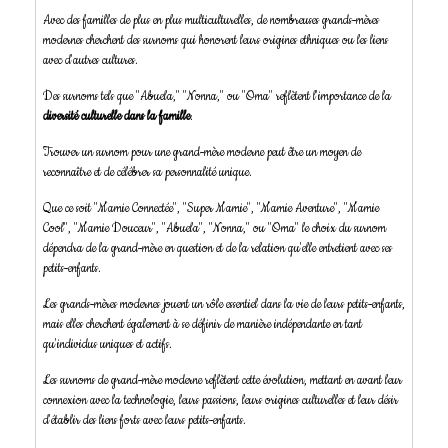
Avec des familles de plus en plus multiculturelles, de nombreuses grands-mères
modernes cherchent des surnoms qui honorent leurs origines ethniques ou les liens
avec d'autres cultures.
Des surnoms tels que "Abuela," "Nonna," ou "Oma" reflètent l'importance de la
diversité culturelle
dans la famille
.
Trouver un surnom pour une grand-mère moderne peut être un moyen de
reconnaître et de célébrer sa personnalité unique.
Que ce soit "Mamie Connectée", "Super Mamie", "Mamie Aventure", "Mamie
Cool", "Mamie Douceur", "Abuela", "Nonna," ou "Oma" le choix du surnom
dépendra de la grand-mère en question et de la relation qu'elle entretient avec ses
petits-enfants.
Les grands-mères modernes jouent un rôle essentiel dans la vie de leurs petits-enfants,
mais elles cherchent également à se définir de manière indépendante en tant
qu'individus uniques et actifs.
Les surnoms de grand-mère moderne reflètent cette évolution, mettant en avant leur
connexion avec la technologie, leurs passions, leurs origines culturelles et leur désir
d'établir des liens forts avec leurs petits-enfants.