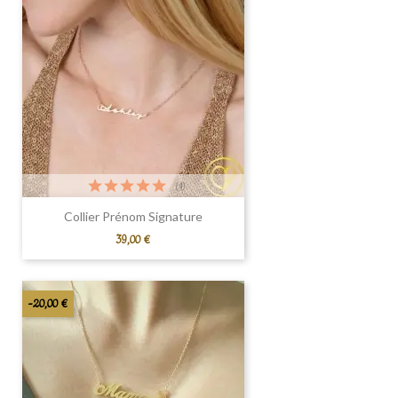
(1)
Collier Prénom Signature
Prix
39,00 €
-20,00 €