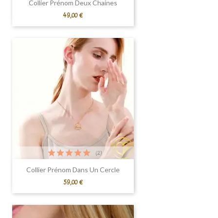
Collier Prénom Deux Chaines
Prix
49,00 €
(2)
Collier Prénom Dans Un Cercle
Prix
59,00 €