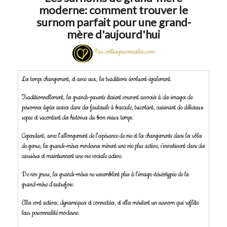
moderne: comment trouver le
surnom parfait pour une grand-
mère d'aujourd'hui
Par collierpersonnalise.com
Les temps changement, et avec eux, les traditions évoluent également.
Traditionnellement, les grands-parents étaient souvent associés à des images de
personnes âgées assises dans des fauteuils à bascule, tricotant, cuisinant de délicieux
repas et racontant des histoires du bon vieux temps.
Cependant, avec l'allongement de l'espérance de vie et les changements dans les rôles
de genre, les grands-mères modernes mènent une vie plus active, s'investissent dans des
carrières et maintiennent une vie sociale active.
De nos jours, les grands-mères ne ressemblent plus à l'image stéréotypée de la
grand-mère d'autrefois.
Elles sont actives, dynamiques et connectées, et elles méritent un surnom qui reflète
leur personnalité moderne.