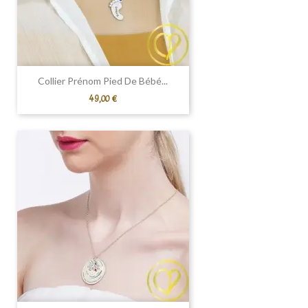
Collier Prénom Pied De Bébé...
Prix
49,00 €