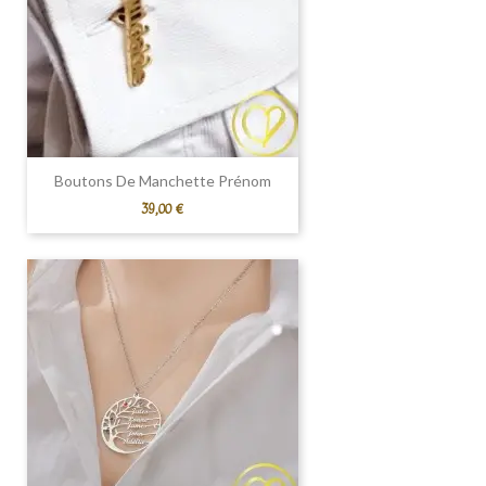
Boutons De Manchette Prénom
Prix
39,00 €