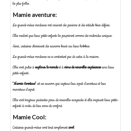
les plus folles.
Mamie aventure:
Les grands-mères modernes ont souvent des passions et des intérêts bien définis.
Elles veulent que leurs petits-enfants les perçoivent comme des individus uniques.
Ainsi, certaines choisissent des surnoms basés sur leurs hobbies.
Les grands-mères modernes ne se contentent pas de rester à la maison.
Elles sont prêtes à
explorer le monde
et à
vivre de nouvelles expériences
avec leurs
petits-enfants.
"Mamie Aventure"
est un surnom qui capture leur esprit d'aventure et leur
ouverture d'esprit.
Elles sont toujours partantes pour de nouvelles escapades et elles inspirent leurs petits-
enfants à sortir de leur zone de confort.
Mamie Cool:
Certaines grands-mères sont tout simplement
cool
.