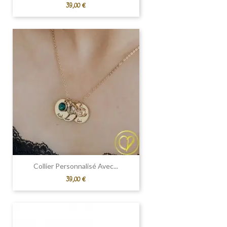
Prix
39,00 €
Collier Personnalisé Avec...
Prix
39,00 €