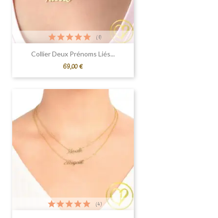
(1)
Collier Deux Prénoms Liés...
Prix
69,00 €
(4)