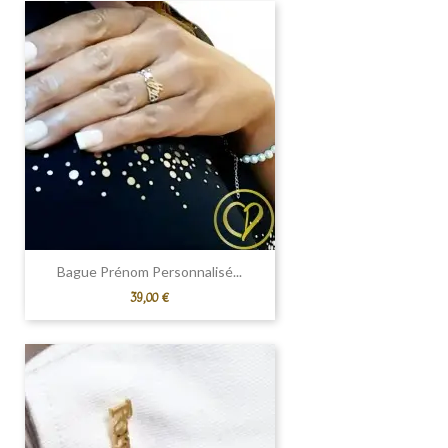
Bague Prénom Personnalisé...
Prix
39,00 €