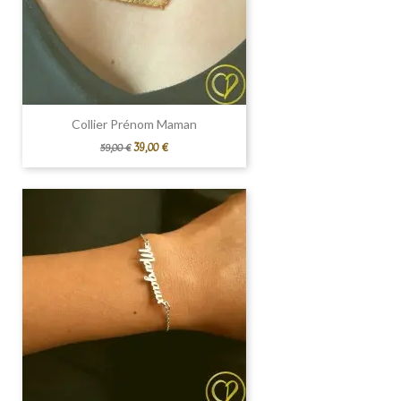
Collier Prénom Maman
Prix
Prix
39,00 €
59,00 €
de
base