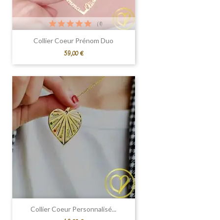
(1)
Collier Coeur Prénom Duo
Prix
59,00 €
Collier Coeur Personnalisé...