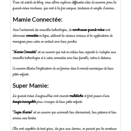
Dans cet article de blog, nous allons explorer différentes idées de surnoms pour les
grands-mères modernes, qui sont à la fois uniques, tendances et remplis d'amour.
Mamie Connectée:
Avec l'avènement des nouvelles technologies, de
nombreuses grands-mères
sont
désormais
connectées
en ligne, utilisant les réseaux sociaux et les applications de
messagerie pour rester en contact avec leurs proches.
"Mamie Connectée"
est un surnom qui met en valeur leur capacité à s'adapter aux
nouvelles technologies et à rester connectées avec leur famille, même à distance.
Ce surnom illustre l’implication de ces femmes dans le monde numérique de leurs
petits-enfants.
Super Mamie:
Les grands-mères d'aujourd'hui sont souvent
multitâche
s et font preuve d'une
énergie incroyable
pour s'occuper de leurs petits-enfants.
"Super Mamie"
est un surnom qui reconnaît leur dévouement, leur patience et leur
amour sans limites.
Elles sont capables de tout gérer, des jeux aux devoirs, en passant par les aventures