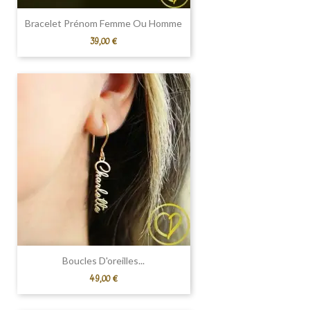
Bracelet Prénom Femme Ou Homme
Prix
39,00 €
Boucles D'oreilles...
Prix
49,00 €