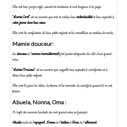
Elles ont leur propre style, suivent les tendances et sont toujours à la page.
"Mamie Cool"
est un surnom qui met en valeur leur
individualité
et leur capacité à
r
ester jeunes dans leur cœur
.
Elles sont les confidentes de leurs petits-enfants et les conseillères en matière de mode.
Mamie douceur:
La
douceur
et l'
amour inconditionnel
font partie intégrante du rôle d'une grand-
mère.
"Mamie Douceur"
est un surnom qui rappelle leur capacité à réconforter et à
chérir leurs petits-enfants.
Elles sont là pour les câlins, les bisous et les moments de réconfort quand ils en ont
besoin.
Abuela, Nonna, Oma :
Il s’agit des surnoms traduits du mot grand-mère en français.
Abuela
vient de l’
espagnol
,
Nonna
de l’
italien
et
Oma
de l’
allemand
.