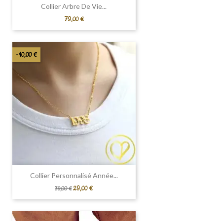
Collier Arbre De Vie...
Prix
79,00 €
-10,00 €
Collier Personnalisé Année...
Prix
Prix
29,00 €
39,00 €
de
base