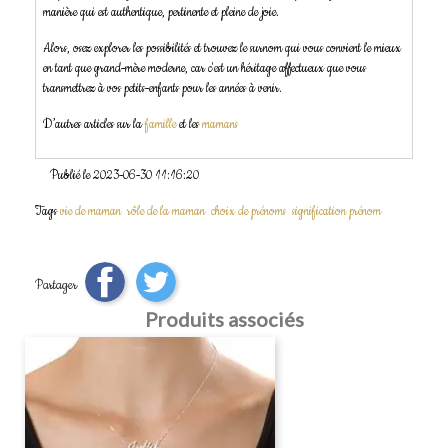
manière qui est authentique, pertinente et pleine de joie.
Alors, osez explorer les possibilités et trouvez le surnom qui vous convient le mieux
en tant que grand-mère moderne, car c'est un héritage affectueux que vous
transmettrez à vos petits-enfants pour les années à venir.
D’autres articles sur la
famille
et les
mamans
Publié le 2023-06-30 11:16:20
Tags
vie de maman
rôle de la maman
choix de prénoms
signification prénom
Partager
Produits associés