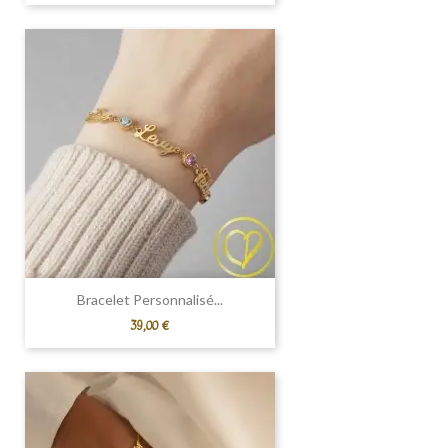
Bracelet Personnalisé...
Prix
39,00 €