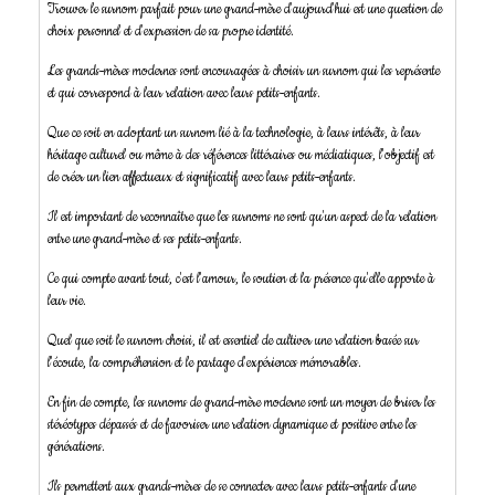
Trouver le surnom parfait pour une grand-mère d'aujourd'hui est une question de
choix personnel et d'expression de sa propre identité.
Les grands-mères modernes sont encouragées à choisir un surnom qui les représente
et qui correspond à leur relation avec leurs petits-enfants.
Que ce soit en adoptant un surnom lié à la technologie, à leurs intérêts, à leur
héritage culturel ou même à des références littéraires ou médiatiques, l'objectif est
de créer un lien affectueux et significatif avec leurs petits-enfants.
Il est important de reconnaître que les surnoms ne sont qu'un aspect de la relation
entre une grand-mère et ses petits-enfants.
Ce qui compte avant tout, c'est l'amour, le soutien et la présence qu'elle apporte à
leur vie.
Quel que soit le surnom choisi, il est essentiel de cultiver une relation basée sur
l'écoute, la compréhension et le partage d'expériences mémorables.
En fin de compte, les surnoms de grand-mère moderne sont un moyen de briser les
stéréotypes dépassés et de favoriser une relation dynamique et positive entre les
générations.
Ils permettent aux grands-mères de se connecter avec leurs petits-enfants d'une