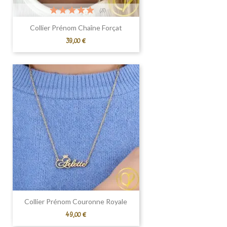
(8)
Collier Prénom Chaîne Forçat
Prix
39,00 €
Collier Prénom Couronne Royale
Prix
49,00 €