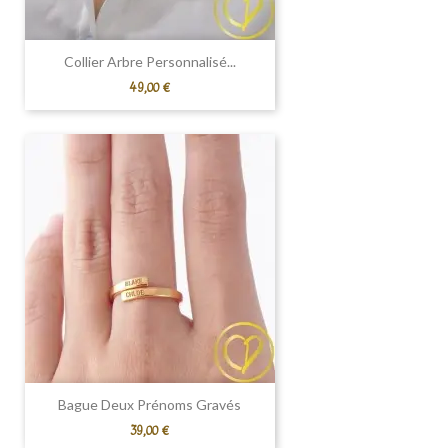
Collier Arbre Personnalisé...
Prix
49,00 €
Bague Deux Prénoms Gravés
Prix
39,00 €