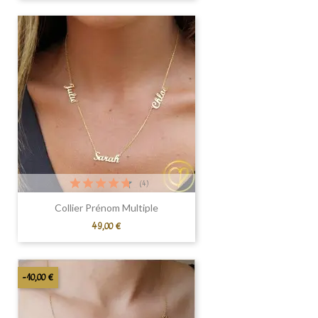
(4)
Collier Prénom Multiple
Prix
49,00 €
-10,00 €