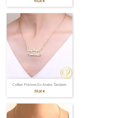
Prix
49,00 €
Collier Prénom En Arabe Tandem
Prix
59,00 €